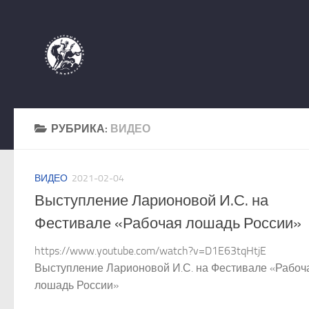
Перейти к содержимому
РУБРИКА:
ВИДЕО
ВИДЕО
2021-02-04
Выступление Ларионовой И.С. на
Фестивале «Рабочая лошадь России»
https://www.youtube.com/watch?v=D1E63tqHtjE
Выступление Ларионовой И.С. на Фестивале «Рабоч
лошадь России»