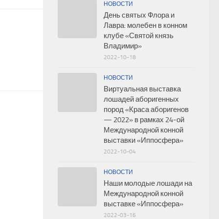
НОВОСТИ
День святых Флора и
Лавра: молебен в конном
клубе «Святой князь
Владимир»
2022-10-18
НОВОСТИ
Виртуальная выставка
лошадей аборигенных
пород «Краса аборигенов
— 2022» в рамках 24-ой
Международной конной
выставки «Иппосфера»
2022-10-04
НОВОСТИ
Наши молодые лошади на
Международной конной
выставке «Иппосфера»
2022-03-16