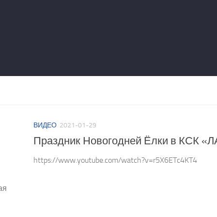
ВИДЕО
2021-01-29
Праздник Новогодней Ёлки в КСК «
https://www.youtube.com/watch?v=r5X6ETc4KT4
ая