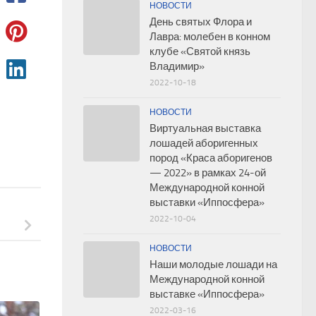
НОВОСТИ
День святых Флора и
Лавра: молебен в конном
клубе «Святой князь
Владимир»
2022-10-18
НОВОСТИ
Виртуальная выставка
лошадей аборигенных
пород «Краса аборигенов
— 2022» в рамках 24-ой
Международной конной
выставки «Иппосфера»
2022-10-04
НОВОСТИ
Наши молодые лошади на
Международной конной
выставке «Иппосфера»
2022-03-16