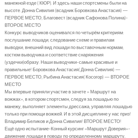
манежной езде ( КЮР). И здесь наши спортсмены были на
высоте. Донна Сивилия (всадник Боровкова Анастасия) —
ПЕРВОЕ МЕСТО, Благовест (всадник Сафонова Полина)-
ВТОРОЕ МЕСТО
Конкурс выводчиков оценивался по четырём критериям:
послушание лошади, следование схеме и правилам
выводки; внешний вид лошади по выставочным нормам;
костюм выводчика и соответствие снаряжения
(уздечки)образу. Наши выводчики-самые красивые и
правильные! Боровкова Анастасия( Донна Сивилия) —
ПЕРВОЕ МЕСТО, Рыбина Анастасия( Косогор) — ВТОРОЕ
МЕСТО
Мы впервые приняли участие в зачете » Маршрут на
вожжах», в котором спортсмен, следуя за лошадью по
манежу, выполняет элементы дрессажа, управляя лошадью
только при помощи вожжей. И в этой дисциплине у нас приз!
Владимир Беликов и Донна Сивилия! ВТОРОЕ МЕСТО!
Ещё одно испытание-Конный курсинг «Маршрут Доверия»-
движение лошади в поводу по определенному маршруту,