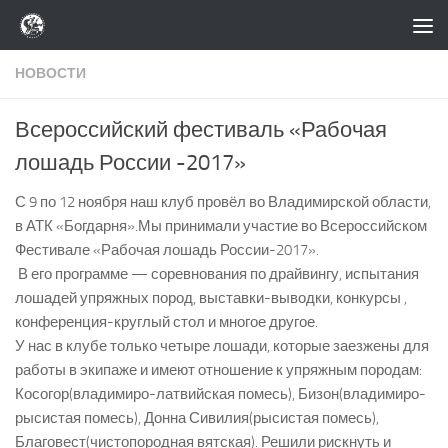
Перейти к содержимому
НОВОСТИ
Всероссийский фестиваль «Рабочая
лошадь России -2017»
С 9 по 12 ноября наш клуб провёл во Владимирской области,
в АТК «Богдарня».Мы принимали участие во Всероссийском
Фестивале «Рабочая лошадь России-2017».
В его программе
— соревнования по драйвингу, испытания
лошадей упряжных пород, выставки-выводки, конкурсы ,
конференция-круглый стол и многое другое.
У нас в клубе только четыре лошади, которые заезжены для
работы в экипаже и имеют отношение к упряжным породам:
Косогор(владимиро-латвийская помесь), Бизон(владимиро-
рысистая помесь), Донна Сивилия(рысистая помесь),
Благовест(чистопородная вятская). Решили рискнуть и