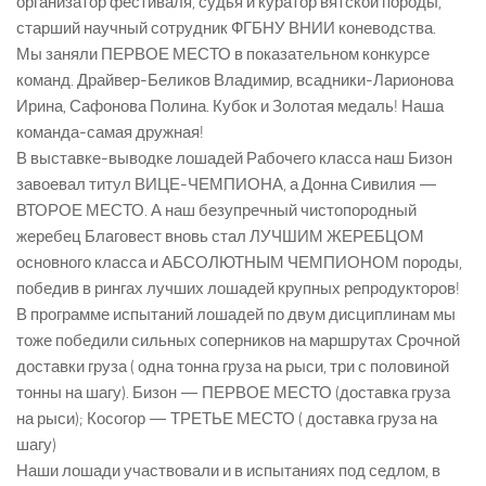
организатор фестиваля, судья и куратор вятской породы,
старший научный сотрудник ФГБНУ ВНИИ коневодства.
Мы заняли ПЕРВОЕ МЕСТО в показательном конкурсе
команд. Драйвер-Беликов Владимир, всадники-Ларионова
Ирина, Сафонова Полина. Кубок и Золотая медаль! Наша
команда-самая дружная!
В выставке-выводке лошадей Рабочего класса наш Бизон
завоевал титул ВИЦЕ-ЧЕМПИОНА, а Донна Сивилия —
ВТОРОЕ МЕСТО. А наш безупречный чистопородный
жеребец Благовест вновь стал ЛУЧШИМ ЖЕРЕБЦОМ
основного класса и АБСОЛЮТНЫМ ЧЕМПИОНОМ породы,
победив в рингах лучших лошадей крупных репродукторов!
В программе испытаний лошадей по двум дисциплинам мы
тоже победили сильных соперников на маршрутах Срочной
доставки груза ( одна тонна груза на рыси, три с половиной
тонны на шагу). Бизон — ПЕРВОЕ МЕСТО (доставка груза
на рыси); Косогор — ТРЕТЬЕ МЕСТО ( доставка груза на
шагу)
Наши лошади участвовали и в испытаниях под седлом, в