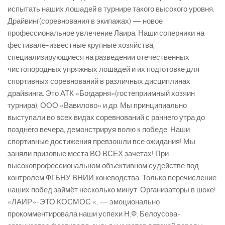
испытать наших лошадей в турнире такого высокого уровня.
Драйвинг(соревнования в экипажах) — новое
профессиональное увлечение Лаира. Наши соперники на
фестивале-известные крупные хозяйства,
специализирующиеся на разведении отечественных
чистопородных упряжных лошадей и их подготовке для
спортивных соревнований в различных дисциплинах
драйвинга. Это АТК «Богдарня»(гостеприимный хозяин
турнира), ООО «Вавилово» и др. Мы принципиально
выступали во всех видах соревнований с раннего утра до
позднего вечера, демонстрируя волю к победе. Наши
спортивные достижения превзошли все ожидания! Мы
заняли призовые места ВО ВСЕХ зачетах! При
высокопрофессиональном объективном судействе под
контролем ФГБНУ ВНИИ коневодства. Только перечисление
наших побед займёт несколько минут. Организаторы в шоке!
«ЛАИР»-ЭТО КОСМОС «, — эмоционально
прокомментировала наши успехи Н.Ф. Белоусова-