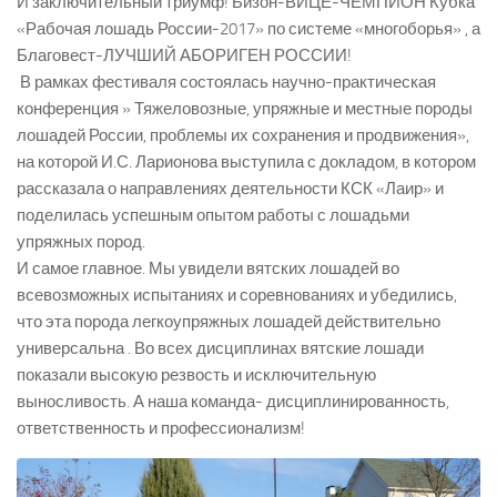
И заключительный триумф! Бизон-ВИЦЕ-ЧЕМПИОН Кубка
«Рабочая лошадь России-2017» по системе «многоборья» , а
Благовест-ЛУЧШИЙ АБОРИГЕН РОССИИ!
В рамках фестиваля состоялась научно-практическая
конференция » Тяжеловозные, упряжные и местные породы
лошадей России, проблемы их сохранения и продвижения»,
на которой И.С. Ларионова выступила с докладом, в котором
рассказала о направлениях деятельности КСК «Лаир» и
поделилась успешным опытом работы с лошадьми
упряжных пород.
И самое главное. Мы увидели вятских лошадей во
всевозможных испытаниях и соревнованиях и убедились,
что эта порода легкоупряжных лошадей действительно
универсальна . Во всех дисциплинах вятские лошади
показали высокую резвость и исключительную
выносливость. А наша команда- дисциплинированность,
ответственность и профессионализм!