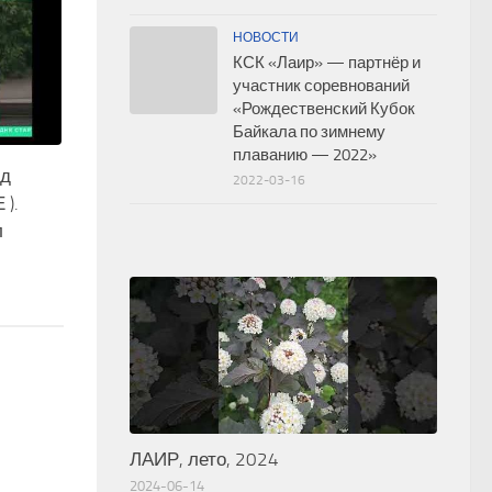
НОВОСТИ
КСК «Лаир» — партнёр и
участник соревнований
«Рождественский Кубок
Байкала по зимнему
плаванию — 2022»
од
2022-03-16
 ).
л
ЛАИР, лето, 2024
2024-06-14