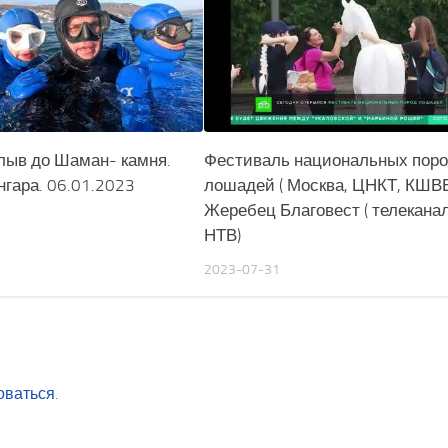
лыв до Шаман- камня.
Фестиваль национальных пор
гара. 06.01.2023
лошадей ( Москва, ЦНКТ, КШВЕ
Жеребец Благовест ( телекана
НТВ)
2023-07-31
оваться
.