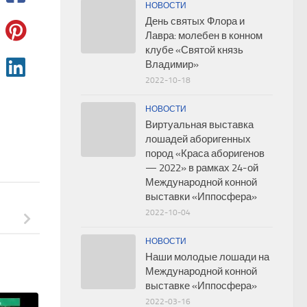
НОВОСТИ
День святых Флора и
Лавра: молебен в конном
клубе «Святой князь
Владимир»
2022-10-18
НОВОСТИ
Виртуальная выставка
лошадей аборигенных
пород «Краса аборигенов
— 2022» в рамках 24-ой
Международной конной
выставки «Иппосфера»
2022-10-04
НОВОСТИ
Наши молодые лошади на
Международной конной
выставке «Иппосфера»
2022-03-16